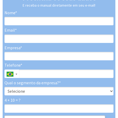
E receba o manual diretamente em seu e-mail!
Nome*
Email*
Empresa*
Telefone*
Qual o segmento da empresa?*
4 + 10 = ?